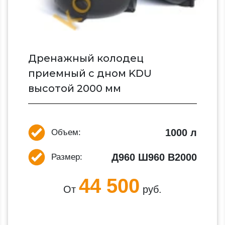
Дренажный колодец
приемный c дном KDU
высотой 2000 мм
1000 л
Объем:
Д960 Ш960 В2000
Размер:
44 500
От
руб.