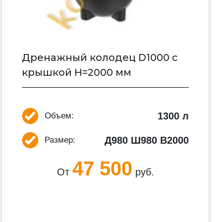
Дренажный колодец D1000 с
крышкой H=2000 мм
1300 л
Объем:
Д980 Ш980 В2000
Размер:
47 500
От
руб.